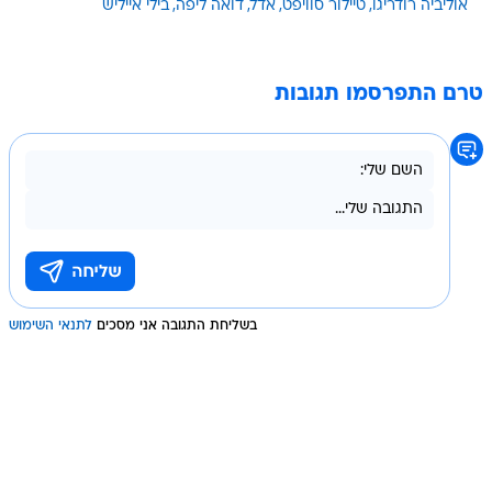
אוליביה רודריגו
טיילור סוויפט
אדל
דואה ליפה
בילי אייליש
טרם התפרסמו תגובות
בשליחת התגובה אני מסכים
לתנאי השימוש